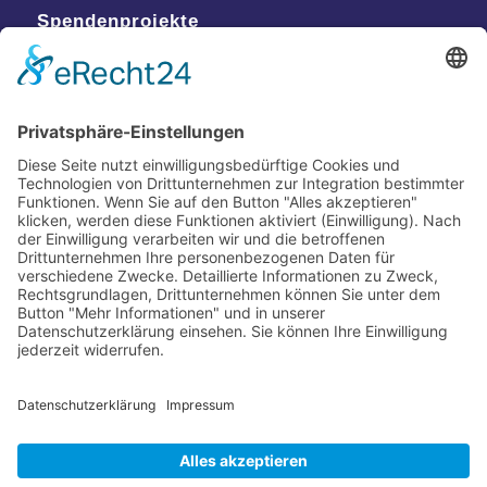
Spendenprojekte
Kontakt
Postanschrift
Traumkatzen e.V.
Kasernstr. 35
89231 Neu-Ulm
E-Mail: info@traumkatzen.de