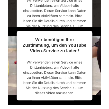
Wir verwenden einen Service eines
powered by
Usercentrics Consent
Drittanbieters, um Videoinhalte
Management Platform
&
eRecht24
einzubetten. Dieser Service kann Daten
zu Ihren Aktivitäten sammeln. Bitte
lesen Sie die Details durch und stimmen
Sie der Nutzung des Service zu, um
dieses Video anzusehen.
Wir benötigen Ihre
Mehr Informationen
Zustimmung, um den YouTube
Video-Service zu laden!
Akzeptieren
Wir verwenden einen Service eines
powered by
Usercentrics Consent
Drittanbieters, um Videoinhalte
Management Platform
&
eRecht24
einzubetten. Dieser Service kann Daten
zu Ihren Aktivitäten sammeln. Bitte
lesen Sie die Details durch und stimmen
Sie der Nutzung des Service zu, um
dieses Video anzusehen.
Mehr Informationen