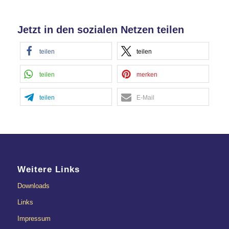
Akzeptieren
Jetzt in den sozialen Netzen teilen
powered by
Usercentrics Consent
Management Platform
&
eRecht24
teilen
teilen
teilen
merken
teilen
E-Mail
Weitere Links
Downloads
Links
Impressum