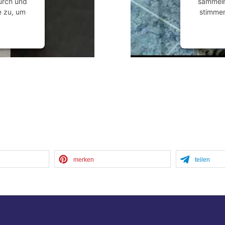
durch und
sammeln.
e zu, um
stimmen
anagement
powered
merken
teilen