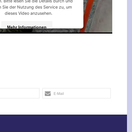
 Bitte lesen Sie die Details durch und
 Sie der Nutzung des Service zu, um
dieses Video anzusehen.
Mehr Informationen
Akzeptieren
 by
Usercentrics Consent Management
Platform
&
eRecht24
E-Mail