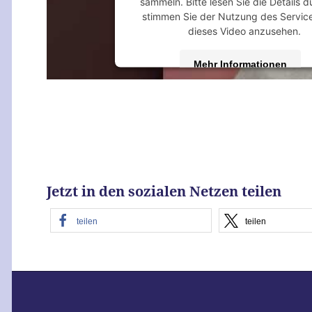
sammeln. Bitte lesen Sie die Details 
stimmen Sie der Nutzung des Servic
dieses Video anzusehen.
Mehr Informationen
Akzeptieren
powered by
Usercentrics Consent M
Platform
&
eRecht24
Jetzt in den sozialen Netzen teilen
teilen
teilen