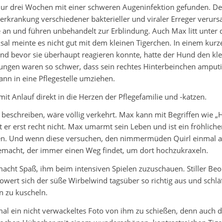
nur drei Wochen mit einer schweren Augeninfektion gefunden. De
rkrankung verschiedener bakterieller und viraler Erreger veru
an und führen unbehandelt zur Erblindung. Auch Max litt unter 
cksal meinte es nicht gut mit dem kleinen Tigerchen. In einem ku
 und bevor sie überhaupt reagieren konnte, hatte der Hund den k
etzungen waren so schwer, dass sein rechtes Hinterbeinchen amput
ann in eine Pflegestelle umziehen.
it Anlauf direkt in die Herzen der Pflegefamilie und -katzen.
beschreiben, wäre völlig verkehrt. Max kann mit Begriffen wie 
 er erst recht nicht. Max umarmt sein Leben und ist ein fröhlicher
zen. Und wenn diese versuchen, den nimmermüden Quirl einmal ab
macht, der immer einen Weg findet, um dort hochzukraxeln.
cht Spaß, ihm beim intensiven Spielen zuzuschauen. Stiller Beob
ert sich der süße Wirbelwind tagsüber so richtig aus und schläft
n zu kuscheln.
al ein nicht verwackeltes Foto von ihm zu schießen, denn auch 