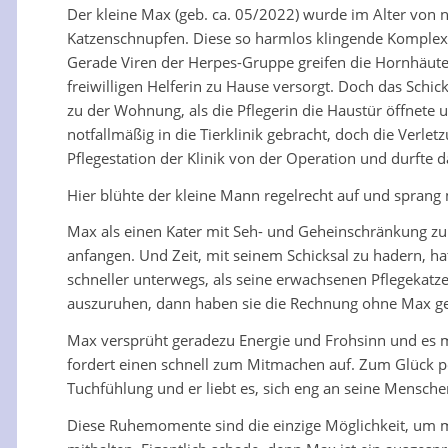
Der kleine Max (geb. ca. 05/2022) wurde im Alter von 
Katzenschnupfen. Diese so harmlos klingende Komplexe
Gerade Viren der Herpes-Gruppe greifen die Hornhäute 
freiwilligen Helferin zu Hause versorgt. Doch das Schi
zu der Wohnung, als die Pflegerin die Haustür öffnete
notfallmäßig in die Tierklinik gebracht, doch die Verl
Pflegestation der Klinik von der Operation und durfte d
Hier blühte der kleine Mann regelrecht auf und sprang m
Max als einen Kater mit Seh- und Geheinschränkung zu 
anfangen. Und Zeit, mit seinem Schicksal zu hadern, hat
schneller unterwegs, als seine erwachsenen Pflegekat
auszuruhen, dann haben sie die Rechnung ohne Max ge
Max versprüht geradezu Energie und Frohsinn und es ma
fordert einen schnell zum Mitmachen auf. Zum Glück pow
Tuchfühlung und er liebt es, sich eng an seine Mensche
Diese Ruhemomente sind die einzige Möglichkeit, um m