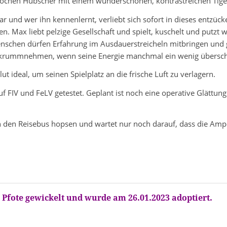
sprochen Hübscher mit einem wunderschönen, kontrastreichen Tig
ar und wer ihn kennenlernt, verliebt sich sofort in dieses entz
ten. Max liebt pelzige Gesellschaft und spielt, kuschelt und putzt
nschen dürfen Erfahrung im Ausdauerstreicheln mitbringen und 
ht krummnehmen, wenn seine Energie manchmal ein wenig überschi
t ideal, um seinen Spielplatz an die frische Luft zu verlagern.
 auf FIV und FeLV getestet. Geplant ist noch eine operative Glätt
 den Reisebus hopsen und wartet nur noch darauf, dass die Ampe
 Pfote gewickelt und wurde am 26.01.2023 adoptiert.