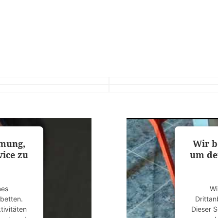
mmung,
Wir b
ice zu
um de
nes
Wi
ubetten.
Drittan
tivitäten
Dieser S