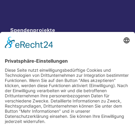
Spendenprojekte
Kontakt
Postanschrift
Traumkatzen e.V.
Kasernstr. 35
89231 Neu-Ulm