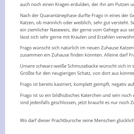
auch noch einen Kragen erdulden, der ihn am Putzen un
Nach der Quarantänephase durfte Frago in eines der Gem
Katzen, ob männlich oder weiblich, sehr gut versteht. 
ein ziemlicher Naseweis, der gerne vom Gehege aus se
lässt sich sehr gerne mit Kraulen und Erzählen verwöhne
Frago wünscht sich natürlich im neuen Zuhause Katzenf
zusammen ein Zuhause finden könnten. Alleine darf Fra
Unsere schwarz-weiße Schmusebacke wünscht sich in se
Größte für den neugierigen Schatz, von dort aus könnte
Frago ist bereits kastriert, komplett geimpft, negativ au
Frago ist so ein bildhübsches Katerchen und sein noc
sind jedenfalls geschlossen, jetzt braucht es nur noch Ze
Wo darf dieser Prachtbursche seine Menschen glücklich 