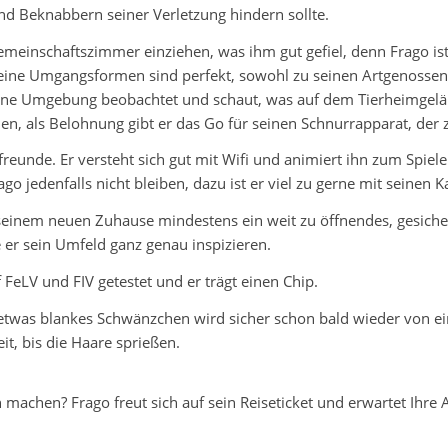
d Beknabbern seiner Verletzung hindern sollte.
einschaftszimmer einziehen, was ihm gut gefiel, denn Frago ist ei
Seine Umgangsformen sind perfekt, sowohl zu seinen Artgenossen, 
ine Umgebung beobachtet und schaut, was auf dem Tierheimgeländ
n, als Belohnung gibt er das Go für seinen Schnurrapparat, der z
reunde. Er versteht sich gut mit Wifi und animiert ihn zum Spiel
go jedenfalls nicht bleiben, dazu ist er viel zu gerne mit seine
inem neuen Zuhause mindestens ein weit zu öffnendes, gesicherte
 er sein Umfeld ganz genau inspizieren.
f FeLV und FIV getestet und er trägt einen Chip.
h etwas blankes Schwänzchen wird sicher schon bald wieder von e
it, bis die Haare sprießen.
machen? Frago freut sich auf sein Reiseticket und erwartet Ihre 