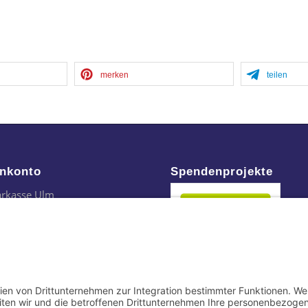
merken
teilen
nkonto
Spendenprojekte
arkasse Ulm
24 6305 0000 0021 3296 43
LADES1ULM
nfach per Paypal: