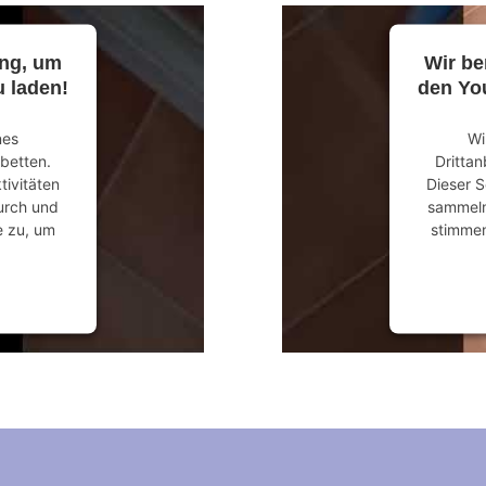
ung, um
Wir be
 laden!
den Yo
nes
Wi
ubetten.
Drittan
tivitäten
Dieser S
durch und
sammeln.
e zu, um
stimmen
anagement
powered