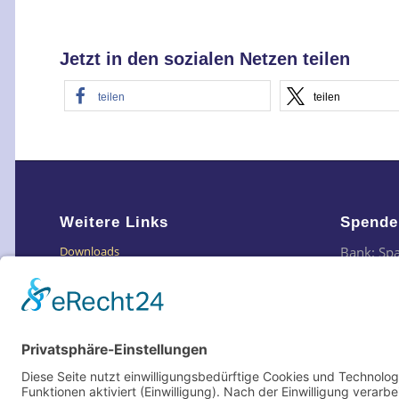
Jetzt in den sozialen Netzen teilen
teilen
teilen
Weitere Links
Spende
Bank: Sp
Downloads
IBAN: DE
Links
BIC: SO
Impressum
Datenschutzerklärung
Oder ei
Datenschutz Social Media