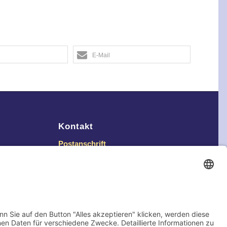
E-Mail
Kontakt
Postanschrift
Traumkatzen e.V.
Kasernstr. 35
89231 Neu-Ulm
E-Mail: info@traumkatzen.de