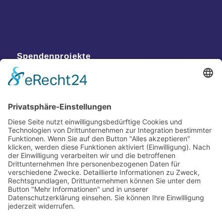
Spendenprojekte
Kontakt
Postanschrift
Traumkatzen e.V.
Kasernstr. 35