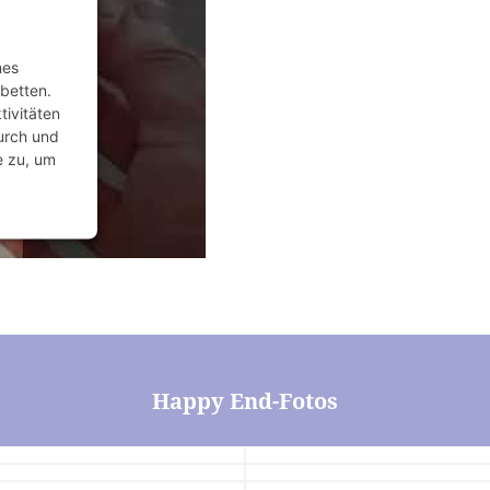
nes
ubetten.
tivitäten
durch und
e zu, um
anagement
Happy End-Fotos