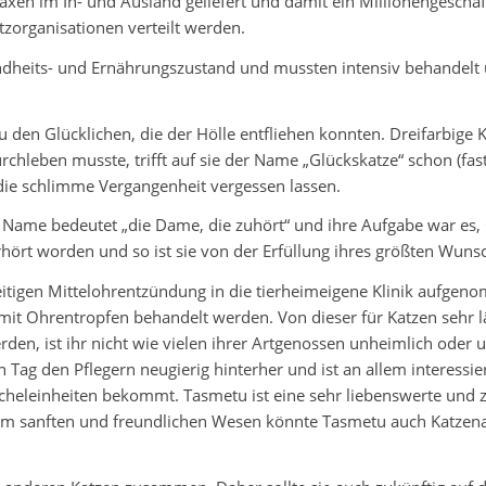
xen im In- und Ausland geliefert und damit ein Millionengeschä
zorganisationen verteilt werden.
ndheits- und Ernährungszustand und mussten intensiv behandelt u
u den Glücklichen, die der Hölle entfliehen konnten. Dreifarbig
chleben musste, trifft auf sie der Name „Glückskatze“ schon (fast
ie schlimme Vergangenheit vergessen lassen.
r Name bedeutet „die Dame, die zuhört“ und ihre Aufgabe war es,
hört worden und so ist sie von der Erfüllung ihres größten Wuns
tigen Mittelohrentzündung in die tierheimeigene Klinik aufgeno
it Ohrentropfen behandelt werden. Von dieser für Katzen sehr lä
n, ist ihr nicht wie vielen ihrer Artgenossen unheimlich oder u
n Tag den Pflegern neugierig hinterher und ist an allem interessi
treicheleinheiten bekommt. Tasmetu ist eine sehr liebenswerte u
em sanften und freundlichen Wesen könnte Tasmetu auch Katzena