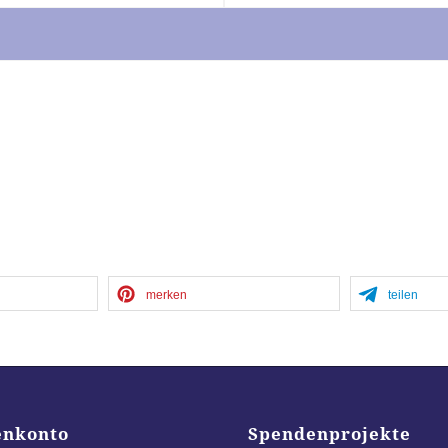
merken
teilen
enkonto
Spendenprojekte