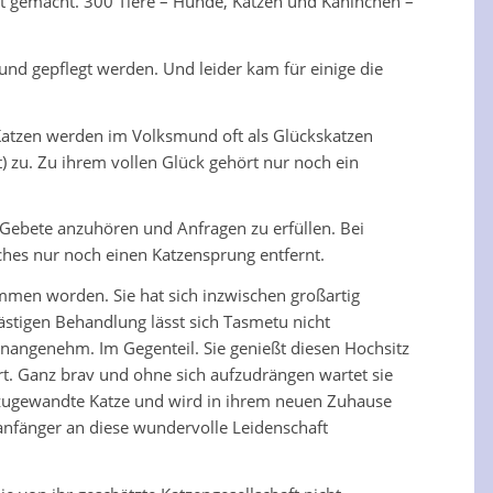
ft gemacht. 300 Tiere – Hunde, Katzen und Kaninchen –
nd gepflegt werden. Und leider kam für einige die
e Katzen werden im Volksmund oft als Glückskatzen
) zu. Zu ihrem vollen Glück gehört nur noch ein
 Gebete anzuhören und Anfragen zu erfüllen. Bei
ches nur noch einen Katzensprung entfernt.
mmen worden. Sie hat sich inzwischen großartig
stigen Behandlung lässt sich Tasmetu nicht
nangenehm. Im Gegenteil. Sie genießt diesen Hochsitz
ert. Ganz brav und ohne sich aufzudrängen wartet sie
nd zugewandte Katze und wird in ihrem neuen Zuhause
nfänger an diese wundervolle Leidenschaft