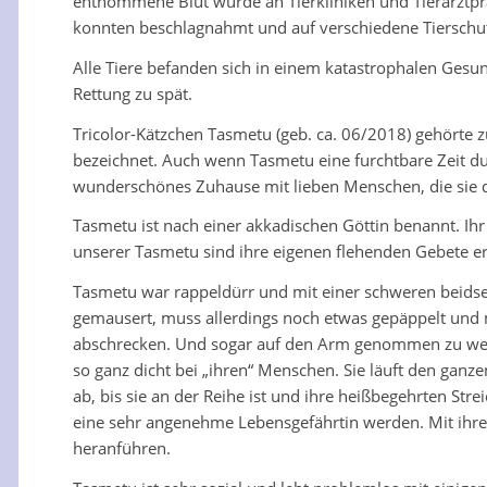
entnommene Blut wurde an Tierkliniken und Tierarztpra
konnten beschlagnahmt und auf verschiedene Tierschut
Alle Tiere befanden sich in einem katastrophalen Gesu
Rettung zu spät.
Tricolor-Kätzchen Tasmetu (geb. ca. 06/2018) gehörte z
bezeichnet. Auch wenn Tasmetu eine furchtbare Zeit dur
wunderschönes Zuhause mit lieben Menschen, die sie d
Tasmetu ist nach einer akkadischen Göttin benannt. Ih
unserer Tasmetu sind ihre eigenen flehenden Gebete er
Tasmetu war rappeldürr und mit einer schweren beidsei
gemausert, muss allerdings noch etwas gepäppelt und m
abschrecken. Und sogar auf den Arm genommen zu werde
so ganz dicht bei „ihren“ Menschen. Sie läuft den ganze
ab, bis sie an der Reihe ist und ihre heißbegehrten S
eine sehr angenehme Lebensgefährtin werden. Mit ihr
heranführen.