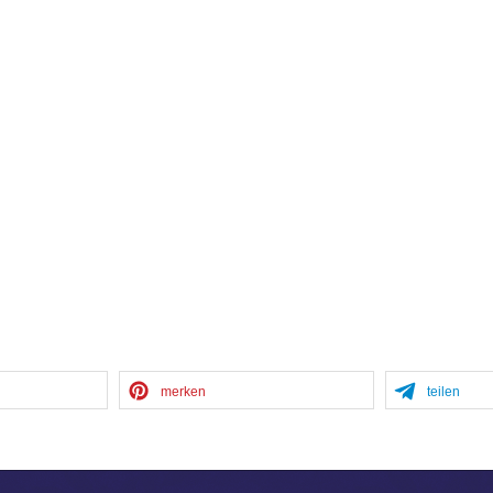
merken
teilen