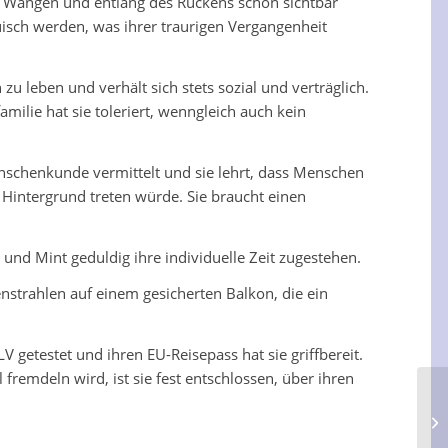
n Wangen und entlang des Rückens schon sichtbar
sch werden, was ihrer traurigen Vergangenheit
 leben und verhält sich stets sozial und verträglich.
milie hat sie toleriert, wenngleich auch kein
nschenkunde vermittelt und sie lehrt, dass Menschen
n Hintergrund treten würde. Sie braucht einen
und Mint geduldig ihre individuelle Zeit zugestehen.
trahlen auf einem gesicherten Balkon, die ein
LV getestet und ihren EU-Reisepass hat sie griffbereit.
remdeln wird, ist sie fest entschlossen, über ihren