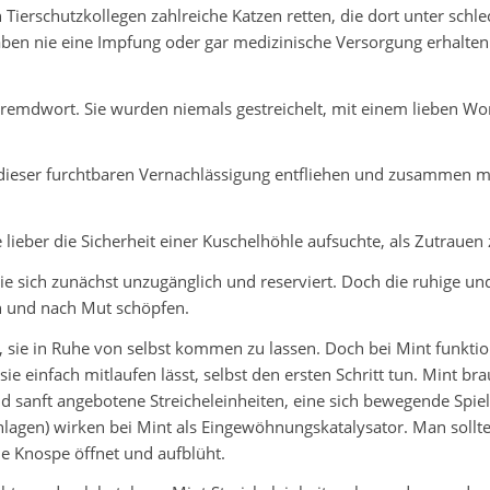
ierschutzkollegen zahlreiche Katzen retten, die dort unter sch
en nie eine Impfung oder gar medizinische Versorgung erhalten u
Fremdwort. Sie wurden niemals gestreichelt, mit einem lieben W
e dieser furchtbaren Vernachlässigung entfliehen und zusammen m
 lieber die Sicherheit einer Kuschelhöhle aufsuchte, als Zutraue
ie sich zunächst unzugänglich und reserviert. Doch die ruhige und
ch und nach Mut schöpfen.
, sie in Ruhe von selbst kommen zu lassen. Doch bei Mint funktio
 einfach mitlaufen lässt, selbst den ersten Schritt tun. Mint br
d sanft angebotene Streicheleinheiten, eine sich bewegende Spiel
chlagen) wirken bei Mint als Eingewöhnungskatalysator. Man sol
ene Knospe öffnet und aufblüht.