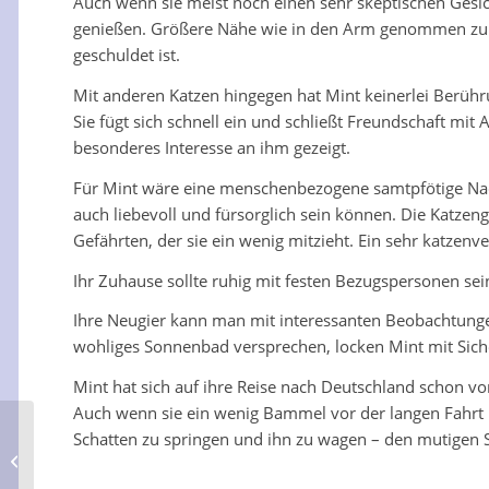
Auch wenn sie meist noch einen sehr skeptischen Gesi
genießen. Größere Nähe wie in den Arm genommen zu w
geschuldet ist.
Mit anderen Katzen hingegen hat Mint keinerlei Berühru
Sie fügt sich schnell ein und schließt Freundschaft mit
besonderes Interesse an ihm gezeigt.
Für Mint wäre eine menschenbezogene samtpfötige Nachh
auch liebevoll und fürsorglich sein können. Die Katzeng
Gefährten, der sie ein wenig mitzieht. Ein sehr katzenve
Ihr Zuhause sollte ruhig mit festen Bezugspersonen sei
Ihre Neugier kann man mit interessanten Beobachtunge
wohliges Sonnenbad versprechen, locken Mint mit Sich
Mint hat sich auf ihre Reise nach Deutschland schon vorbe
Auch wenn sie ein wenig Bammel vor der langen Fahrt ha
Schatten zu springen und ihn zu wagen – den mutigen S
Batman