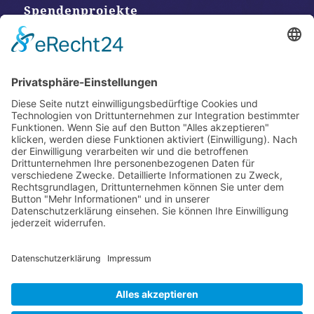
Spendenprojekte
Kontakt
Postanschrift
Traumkatzen e.V.
Kasernstr. 35
89231 Neu-Ulm
E-Mail: info@traumkatzen.de