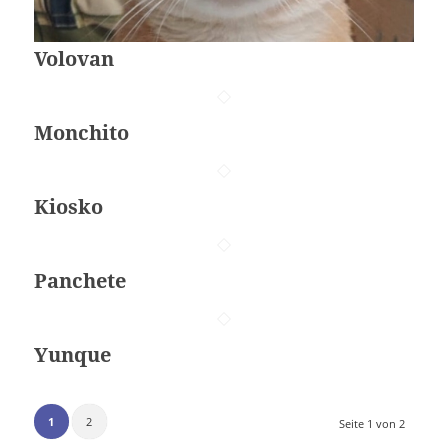
Volovan
Monchito
Kiosko
Panchete
Yunque
1
2
Seite 1 von 2