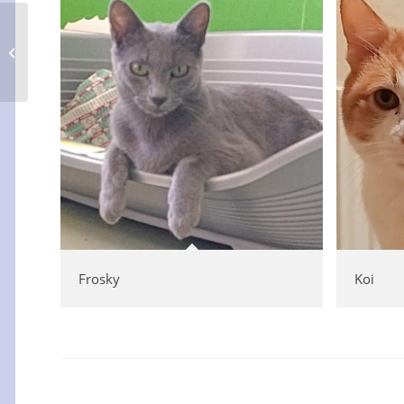
Salmorejo & Mollete
Frosky
Koi