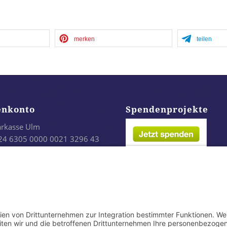
merken
teilen
enkonto
Spendenprojekte
arkasse Ulm
24 6305 0000 0021 3296 43
LADES1ULM
infach per Paypal: