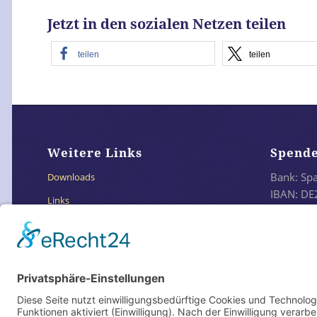
Jetzt in den sozialen Netzen teilen
teilen
teilen
Weitere Links
Spend
Bank: Sp
Downloads
IBAN: DE
Links
BIC: SO
Impressum
Datenschutzerklärung
Oder e
Datenschutz Social Media