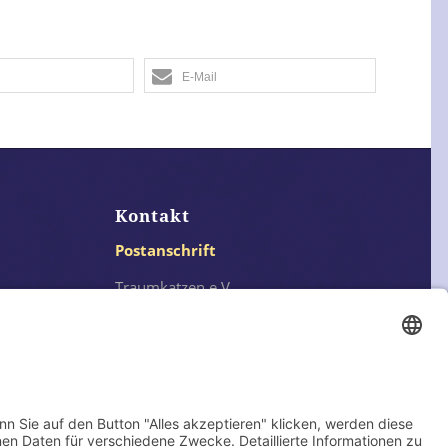
E-Mail
Kontakt
Postanschrift
Traumkatzen e.V.
Kasernstr. 35
89231 Neu-Ulm
E-Mail: info@traumkatzen.de